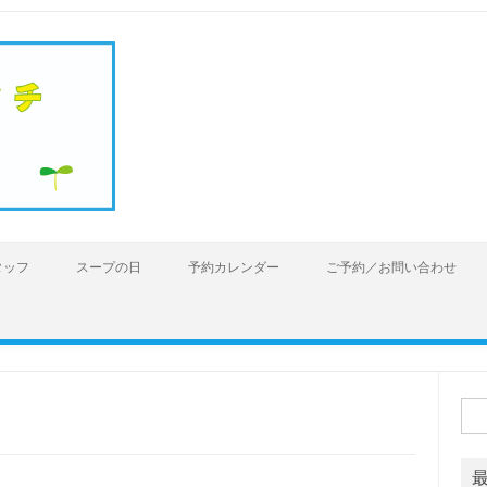
タッフ
スープの日
予約カレンダー
ご予約／お問い合わせ
検索