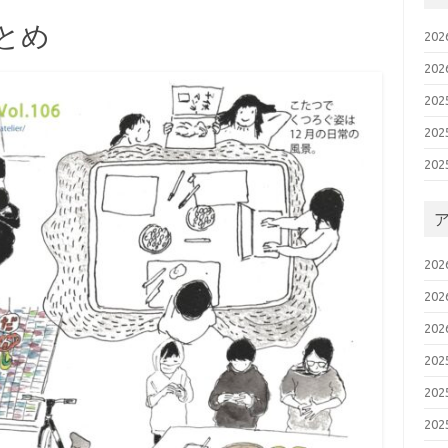
まとめ
20
20
20
20
20
20
20
20
20
20
20