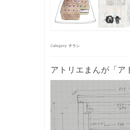
Category:
チラシ
アトリエまんが「ア